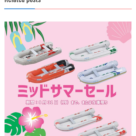
ー
シ
ョ
ン