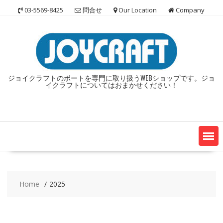
Skip
03-5569-8425
問合せ
Our Location
Company
to
content
ジョイクラフトのボートを専門に取り扱うWEBショップです。ジョ
イクラフトについてはおまかせください！
Home
2025