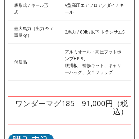
底形式 / キール形
V型高圧エアフロア／ダイナキ
式
ール
最大馬力（出力PS /
2馬力 / 80lbs以下 トランサムS
重量kg）
アルミオール・高圧フットポ
ンプHP-9、
付属品
腰掛板、補修キット、キャリ
ーバッグ、安全フラッグ
ワンダーマグ185 91,000円（税
込）