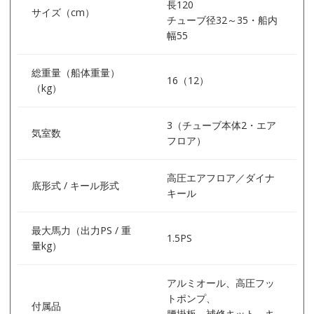
長120
サイズ（cm）
チューブ径32～35・船内
幅55
総重量（船体重量）
16（12）
（kg）
3（チューブ本体2・エア
気室数
フロア）
高圧エアフロア／ダイナ
底形式 / キール形式
キール
最大馬力（出力PS / 重
1.5PS
量kg）
アルミオール、高圧フッ
トポンプ、
付属品
腰掛板、補修キット、キ