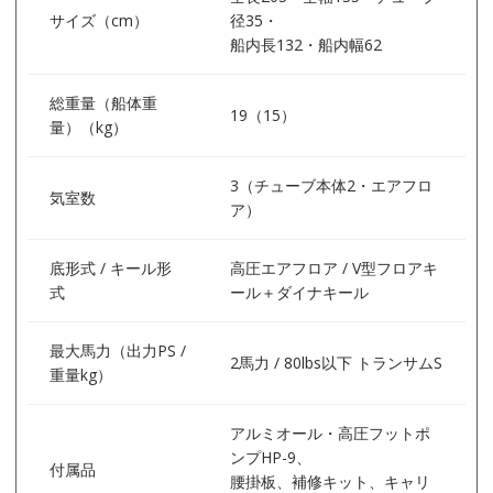
サイズ（cm）
径35・
船内長132・船内幅62
総重量（船体重
19（15）
量）（kg）
3（チューブ本体2・エアフロ
気室数
ア）
底形式 / キール形
高圧エアフロア / V型フロアキ
式
ール＋ダイナキール
最大馬力（出力PS /
2馬力 / 80lbs以下 トランサムS
重量kg）
アルミオール・高圧フットポ
ンプHP-9、
付属品
腰掛板、補修キット、キャリ