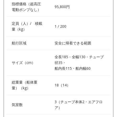
指標価格（超高圧
95,800円
電動ポンプなし）
定員（人）/ 積載
1 / 200
量（kg）
航行区域
安全に帰着できる範囲
全長185・全幅130・チューブ
サイズ（cm）
径35・
船内長115・船内幅60
総重量（船体重
18（14）
量）（kg）
3（チューブ本体2・エアフロ
気室数
ア）