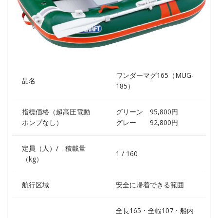
ワンダーマグ165（MUG-
品名
185）
指標価格（超高圧電動
グリーン 95,800円
ポンプなし）
グレー 92,800円
定員（人）/ 積載量
1 / 160
（kg）
航行区域
安全に帰着できる範囲
全長165・全幅107・船内