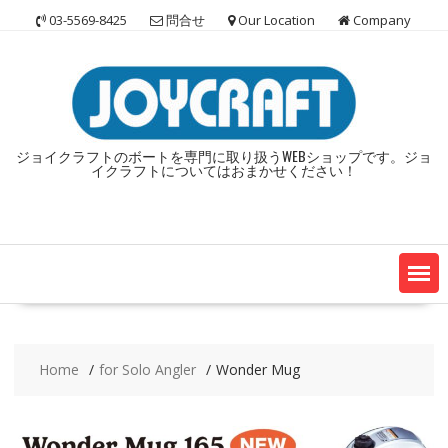
Skip
03-5569-8425
問合せ
Our Location
Company
to
content
ジョイクラフトのボートを専門に取り扱うWEBショップです。ジョ
イクラフトについてはおまかせください！
Home
for Solo Angler
Wonder Mug