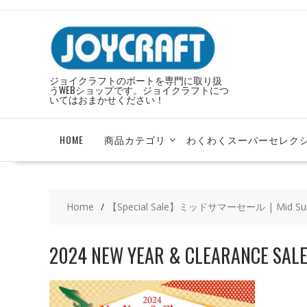
Skip
to
content
ジョイクラフトのボートを専門に取り扱
うWEBショップです。ジョイクラフトにつ
いてはおまかせください！
HOME
商品カテゴリ
わくわくスーパーセレク
Home
【Special Sale】ミッドサマーセール | Mid Su
2024 NEW YEAR & CLEARANCE SAL