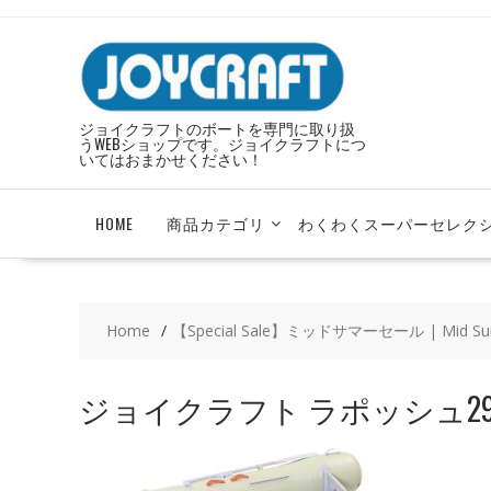
Skip
to
content
ジョイクラフトのボートを専門に取り扱
うWEBショップです。ジョイクラフトにつ
いてはおまかせください！
HOME
商品カテゴリ
わくわくスーパーセレク
Home
【Special Sale】ミッドサマーセール | Mid Su
ジョイクラフト ラポッシュ29