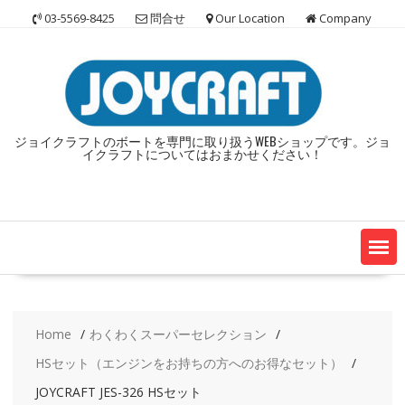
Skip
03-5569-8425
問合せ
Our Location
Company
to
content
ジョイクラフトのボートを専門に取り扱うWEBショップです。ジョ
イクラフトについてはおまかせください！
Home
わくわくスーパーセレクション
HSセット（エンジンをお持ちの方へのお得なセット）
JOYCRAFT JES-326 HSセット