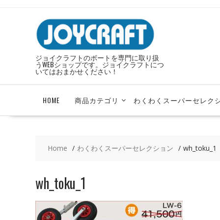
Skip
to
content
ジョイクラフトのボートを専門に取り扱
うWEBショップです。ジョイクラフトにつ
いてはおまかせください！
HOME
商品カテゴリ
わくわくスーパーセレク
Home
わくわくスーパーセレクション
wh_toku_1
wh_toku_1