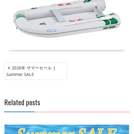
投
2026年 サマーセール |
稿
Summer SALE
ナ
ビ
ゲ
Related posts
ー
シ
ョ
ン