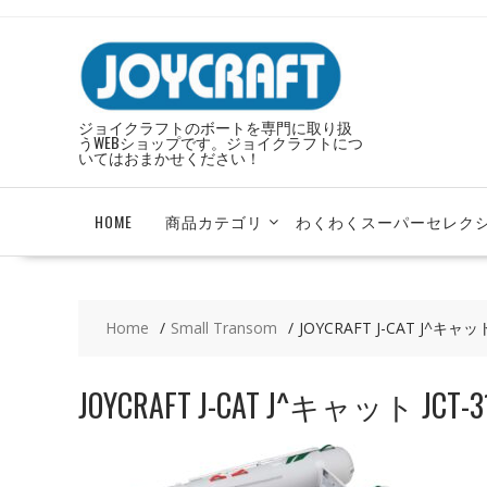
Skip
to
content
ジョイクラフトのボートを専門に取り扱
うWEBショップです。ジョイクラフトにつ
いてはおまかせください！
HOME
商品カテゴリ
わくわくスーパーセレク
Home
Small Transom
JOYCRAFT J-CAT J^キャット
JOYCRAFT J-CAT J^キャット JCT-3