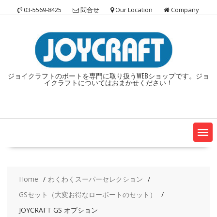
Skip
03-5569-8425
問合せ
Our Location
Company
to
content
ジョイクラフトのボートを専門に取り扱うWEBショップです。ジョ
イクラフトについてはおまかせください！
Home
わくわくスーパーセレクション
GSセット（大変お得なローボートのセット）
JOYCRAFT GS オプション