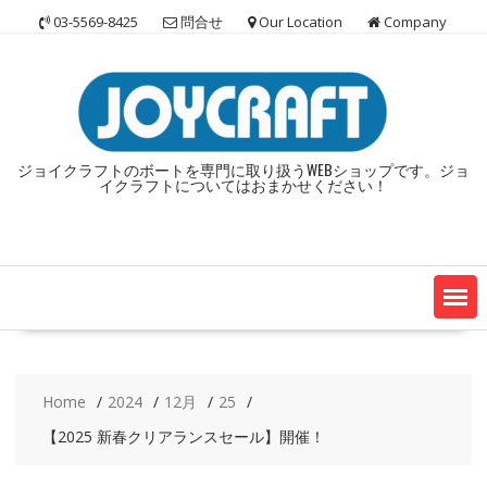
Skip
03-5569-8425
問合せ
Our Location
Company
to
content
ジョイクラフトのボートを専門に取り扱うWEBショップです。ジョ
イクラフトについてはおまかせください！
Home
2024
12月
25
【2025 新春クリアランスセール】開催！