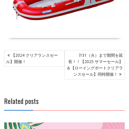
投
【2024 クリアランスセー
7/31（火）まで期間を延
稿
ル】開催！
長！！【2025 サマーセール】
ナ
＆【ローイングボートクリアラ
ビ
ンスセール】同時開催！
ゲ
ー
シ
Related posts
ョ
ン